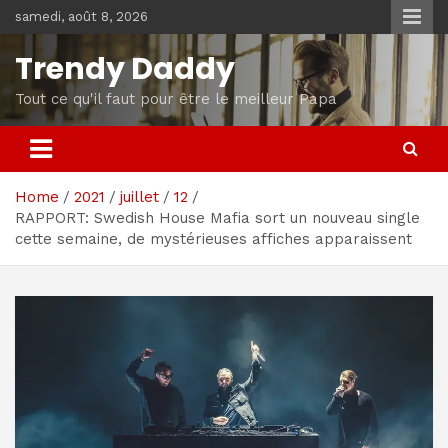
Skip
samedi, août 8, 2026
to
content
Trendy Daddy
Tout ce qu'il faut pour être le meilleur Papa
Home
2021
juillet
12
RAPPORT: Swedish House Mafia sort un nouveau single
cette semaine, de mystérieuses affiches apparaissent