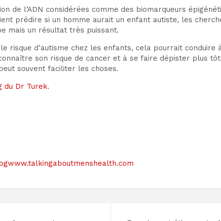
tion de l’ADN considérées comme des biomarqueurs épigénét
aient prédire si un homme aurait un enfant autiste, les che
pe mais un résultat très puissant.
r le risque d’autisme chez les enfants, cela pourrait conduire
connaître son risque de cancer et à se faire dépister plus tôt
eut souvent faciliter les choses.
g du Dr Turek
.
le blogwww.talkingaboutmenshealth.com