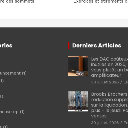
ndre des sommets
Exercices et étirements de
ries
Derniers Articles
Les DAC coûteux
inutiles en 2026
vous plutôt un 
ouncement
(1)
amplificateur
1)
30 juillet 2026
Li
Brooks Brothers
4)
réduction suppl
sur la liquidation
plus – le jeudi. 
shouse ep
(1)
ventes
30 juillet 2026
Er
s
(1)