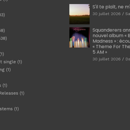
S'il te plaît, ne 
30 juillet 2026
Sa
03)
)
Squanderers an
58)
nouvel album « B
538)
Madness » : éco
« Theme For The
5 AM »
1)
30 juillet 2026
D
t single
(1)
ng
(1)
s
(1)
Releases
(1)
ystems
(1)
)