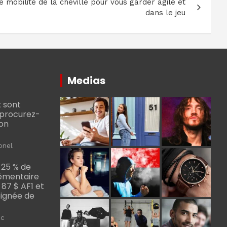
 mobilité de la cheville pour vous garder agile et
dans le jeu
Medias
 sont
, procurez-
bon
onel
 25 % de
émentaire
, 87 $ AF1 et
Poignée de
ic