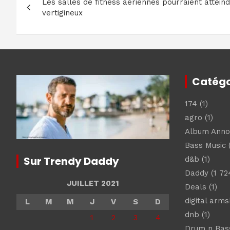
Les salles de fitness aériennes pourraient attei
de
vertigineux
l’article
Catégo
174
(1)
agro
(1)
Album Ann
Bass Music
(
Sur Trendy Daddy
d&b
(1)
Daddy
(1 72
JUILLET 2021
Deals
(1)
digital arm
L
M
M
J
V
S
D
dnb
(1)
1
2
3
4
Drum n Bas