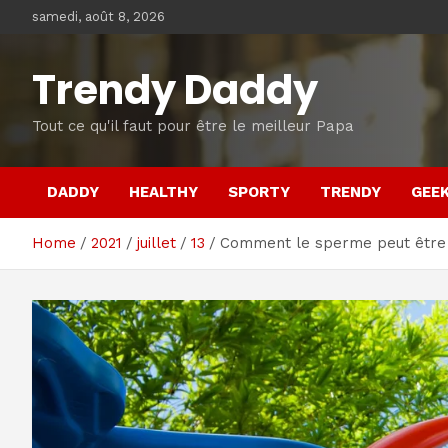
Skip
samedi, août 8, 2026
to
content
Trendy Daddy
Tout ce qu'il faut pour être le meilleur Papa
DADDY
HEALTHY
SPORTY
TRENDY
GEE
Home
2021
juillet
13
Comment le sperme peut être l