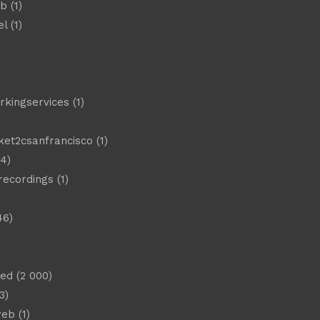
eb
(1)
el
(1)
)
rkingservices
(1)
ket2csanfrancisco
(1)
4)
 recordings
(1)
46)
sed
(2 000)
3)
web
(1)