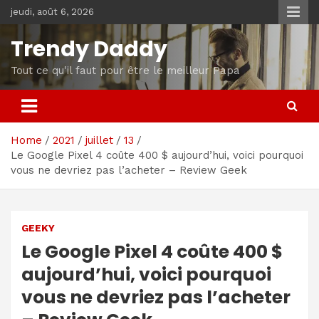
Skip
jeudi, août 6, 2026
to
content
Trendy Daddy
Tout ce qu'il faut pour être le meilleur Papa
Home
2021
juillet
13
Le Google Pixel 4 coûte 400 $ aujourd’hui, voici pourquoi
vous ne devriez pas l’acheter – Review Geek
GEEKY
Le Google Pixel 4 coûte 400 $
aujourd’hui, voici pourquoi
vous ne devriez pas l’acheter