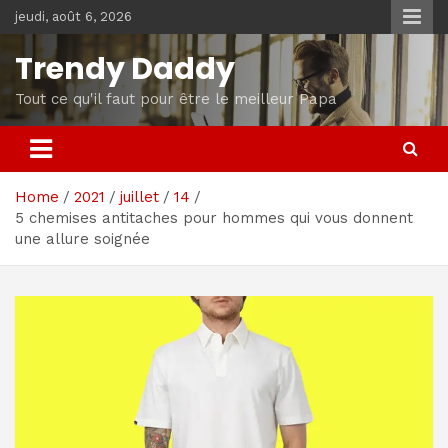
Skip
jeudi, août 6, 2026
to
content
Trendy Daddy
Tout ce qu'il faut pour être le meilleur Papa
Home
2021
juillet
14
5 chemises antitaches pour hommes qui vous donnent
une allure soignée