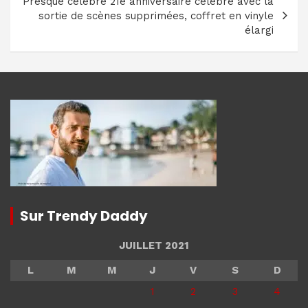
Presque célèbre 21e anniversaire célébré avec la
sortie de scènes supprimées, coffret en vinyle
élargi
Sur Trendy Daddy
JUILLET 2021
L
M
M
J
V
S
D
1
2
3
4