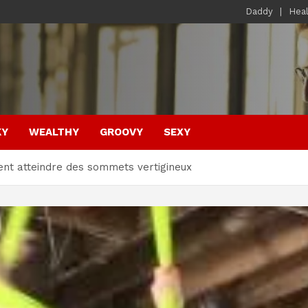
Daddy
Hea
KY
WEALTHY
GROOVY
SEXY
nt atteindre des sommets vertigineux