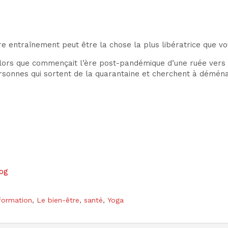
e entraînement peut être la chose la plus libératrice que vou
alors que commençait l’ère post-pandémique d’une ruée vers
ersonnes qui sortent de la quarantaine et cherchent à démén
log
formation
,
Le bien-être
,
santé
,
Yoga