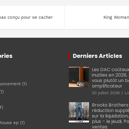
 pas conçu pour se cacher
King Woman 
ries
Derniers Articles
Les DAC coûteux
inutiles en 2026
vous plutôt un 
ouncement
(1)
amplificateur
1)
30 juillet 2026
Li
Brooks Brothers
4)
réduction suppl
sur la liquidation
plus – le jeudi. 
shouse ep
(1)
ventes