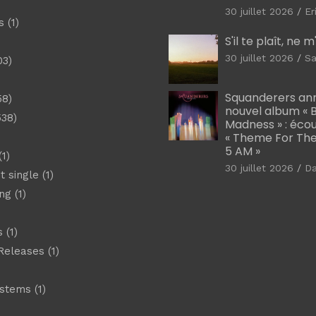
30 juillet 2026
Er
s
(1)
S'il te plaît, ne 
30 juillet 2026
Sa
03)
)
Squanderers an
58)
nouvel album « B
538)
Madness » : éco
« Theme For The
5 AM »
1)
30 juillet 2026
D
t single
(1)
ng
(1)
s
(1)
Releases
(1)
ystems
(1)
)