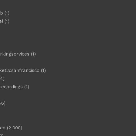
eb
(1)
el
(1)
)
rkingservices
(1)
ket2csanfrancisco
(1)
4)
 recordings
(1)
46)
sed
(2 000)