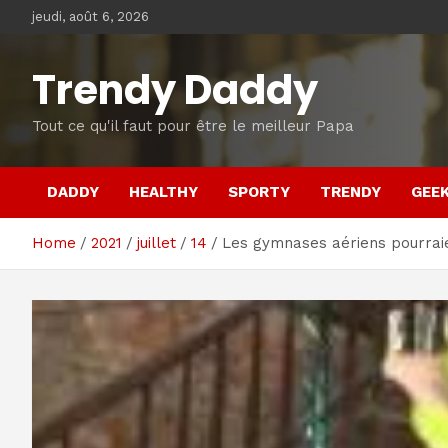
Skip
jeudi, août 6, 2026
to
content
Trendy Daddy
Tout ce qu'il faut pour être le meilleur Papa
DADDY
HEALTHY
SPORTY
TRENDY
GEE
Home
2021
juillet
14
Les gymnases aériens pourraie