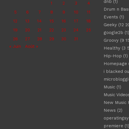
dnb
(1)
1
2
3
4
Drum n Bas
5
6
7
8
9
10
11
Events
(1)
12
13
14
15
16
17
18
Geeky
(12 2
19
20
21
22
23
24
25
google2b
(1
26
27
28
29
30
31
Groovy
(9 1
« Juin
Août »
Healthy
(3 
Hip-Hop
(1)
Homepage
(
i blacked ou
microbloggi
Music
(1)
Music Video
New Music 
News
(2)
operatings
premiere
(1