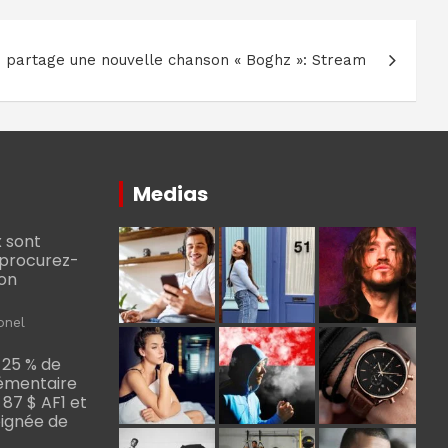
partage une nouvelle chanson « Boghz »: Stream
Medias
 sont
, procurez-
bon
onel
 25 % de
émentaire
, 87 $ AF1 et
Poignée de