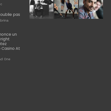
ic
m'oublie pas
brina
nonce un
right
utez
 Casino At
ad One