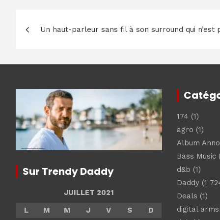
Navigation
Un haut-parleur sans fil à son surround qui n’est
de
l’article
Catégo
174
(1)
agro
(1)
Album Ann
Bass Music
(
Sur Trendy Daddy
d&b
(1)
Daddy
(1 72
JUILLET 2021
Deals
(1)
digital arm
L
M
M
J
V
S
D