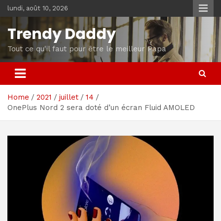
Skip
lundi, août 10, 2026
to
content
Trendy Daddy
Tout ce qu'il faut pour être le meilleur Papa
Home
2021
juillet
14
OnePlus Nord 2 sera doté d’un écran Fluid AMOLED