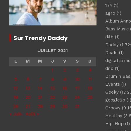
174
(1)
agro
(1)
Album Ann
Bass Music
(
Sur Trendy Daddy
d&b
(1)
Daddy
(1 72
JUILLET 2021
Deals
(1)
digital arm
L
M
M
J
V
S
D
dnb
(1)
1
2
3
4
Drum n Bas
5
6
7
8
9
10
11
Events
(1)
12
13
14
15
16
17
18
Geeky
(12 2
19
20
21
22
23
24
25
google2b
(1
26
27
28
29
30
31
Groovy
(9 1
« Juin
Août »
Healthy
(3 
Hip-Hop
(1)