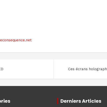
siteconsequence.net
ED
Ces écrans holographi
ries
Derniers Articles