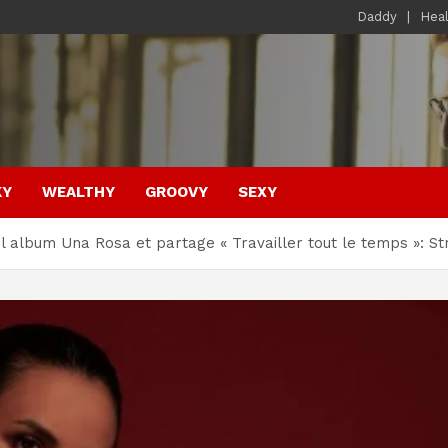
Daddy
Hea
KY
WEALTHY
GROOVY
SEXY
el album Una Rosa et partage « Travailler tout le temps »: S