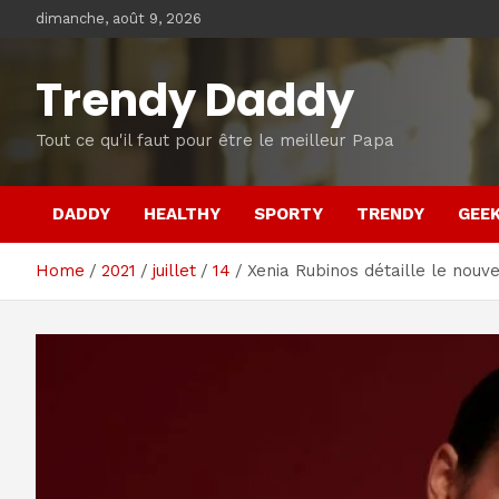
Skip
dimanche, août 9, 2026
to
content
Trendy Daddy
Tout ce qu'il faut pour être le meilleur Papa
DADDY
HEALTHY
SPORTY
TRENDY
GEE
Home
2021
juillet
14
Xenia Rubinos détaille le nouv