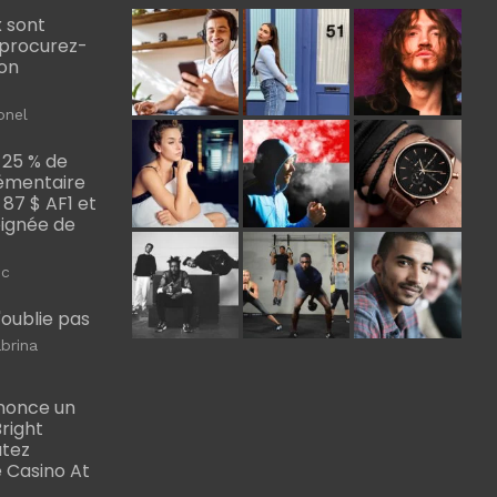
 sont
, procurez-
bon
onel
 25 % de
émentaire
, 87 $ AF1 et
Poignée de
ic
m'oublie pas
brina
nonce un
right
utez
 Casino At