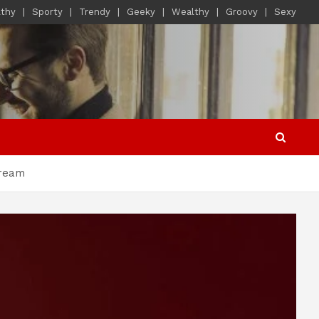
lthy
Sporty
Trendy
Geeky
Wealthy
Groovy
Sexy
tream