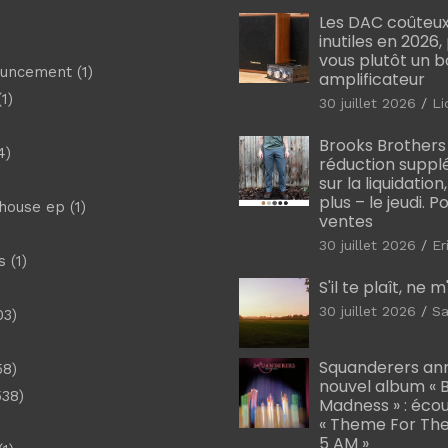
Les DAC coûteux
inutiles en 2026
vous plutôt un 
ouncement
(1)
amplificateur
1)
30 juillet 2026
Li
Brooks Brothers
4)
réduction suppl
sur la liquidation
plus – le jeudi. 
shouse ep
(1)
ventes
30 juillet 2026
Er
s
(1)
S'il te plaît, ne 
30 juillet 2026
Sa
03)
)
Squanderers an
58)
nouvel album « B
538)
Madness » : éco
« Theme For The
5 AM »