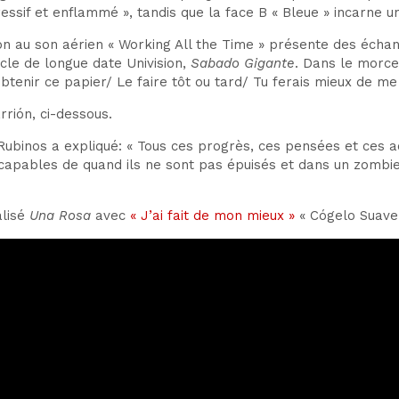
ssif et enflammé », tandis que la face B « Bleue » incarne u
on au son aérien « Working All the Time » présente des échant
le de longue date Univision,
Sabado Gigante
. Dans le morcea
btenir ce papier/ Le faire tôt ou tard/ Tu ferais mieux de m
rrión, ci-dessous.
ubinos a expliqué: « Tous ces progrès, ces pensées et ces ac
 capables de quand ils ne sont pas épuisés et dans un zombi
alisé
Una Rosa
avec
« J’ai fait de mon mieux »
« Cógelo Suave »