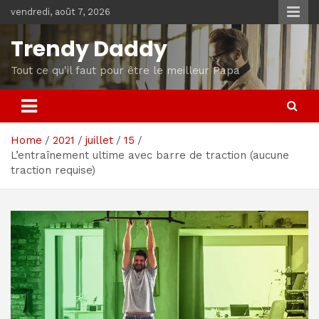
Skip
vendredi, août 7, 2026
to
content
Trendy Daddy
Tout ce qu'il faut pour être le meilleur Papa
Home
2021
juillet
15
L’entraînement ultime avec barre de traction (aucune
traction requise)