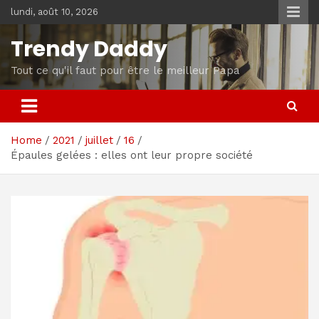
Skip
lundi, août 10, 2026
to
content
Trendy Daddy
Tout ce qu'il faut pour être le meilleur Papa
Home
2021
juillet
16
Épaules gelées : elles ont leur propre société