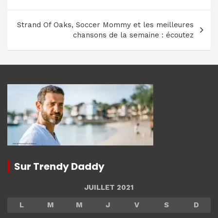
l’article
Strand Of Oaks, Soccer Mommy et les meilleures
chansons de la semaine : écoutez
Sur Trendy Daddy
JUILLET 2021
L
M
M
J
V
S
D