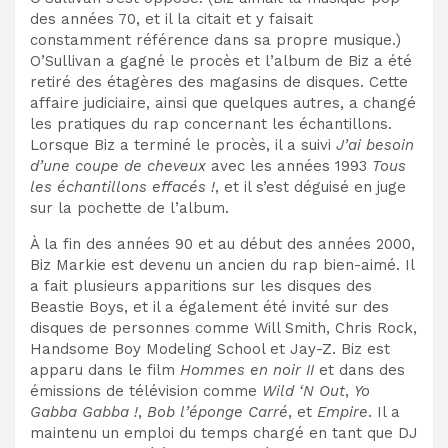
des années 70, et il la citait et y faisait
constamment référence dans sa propre musique.)
O’Sullivan a gagné le procès et l’album de Biz a été
retiré des étagères des magasins de disques. Cette
affaire judiciaire, ainsi que quelques autres, a changé
les pratiques du rap concernant les échantillons.
Lorsque Biz a terminé le procès, il a suivi
J’ai besoin
d’une coupe de cheveux
avec les années 1993
Tous
les échantillons effacés !
, et il s’est déguisé en juge
sur la pochette de l’album.
À la fin des années 90 et au début des années 2000,
Biz Markie est devenu un ancien du rap bien-aimé. Il
a fait plusieurs apparitions sur les disques des
Beastie Boys, et il a également été invité sur des
disques de personnes comme Will Smith, Chris Rock,
Handsome Boy Modeling School et Jay-Z. Biz est
apparu dans le film
Hommes en noir II
et dans des
émissions de télévision comme
Wild ‘N Out
,
Yo
Gabba Gabba !
,
Bob l’éponge Carré
, et
Empire
. Il a
maintenu un emploi du temps chargé en tant que DJ