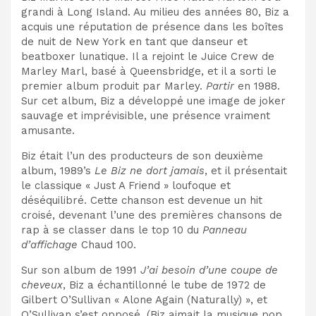
grandi à Long Island. Au milieu des années 80, Biz a
acquis une réputation de présence dans les boîtes
de nuit de New York en tant que danseur et
beatboxer lunatique. Il a rejoint le Juice Crew de
Marley Marl, basé à Queensbridge, et il a sorti le
premier album produit par Marley.
Partir
en 1988.
Sur cet album, Biz a développé une image de joker
sauvage et imprévisible, une présence vraiment
amusante.
Biz était l’un des producteurs de son deuxième
album, 1989’s
Le Biz ne dort jamais
, et il présentait
le classique « Just A Friend » loufoque et
déséquilibré. Cette chanson est devenue un hit
croisé, devenant l’une des premières chansons de
rap à se classer dans le top 10 du
Panneau
d’affichage
Chaud 100.
Sur son album de 1991
J’ai besoin d’une coupe de
cheveux
, Biz a échantillonné le tube de 1972 de
Gilbert O’Sullivan « Alone Again (Naturally) », et
O’Sullivan s’est opposé. (Biz aimait la musique pop