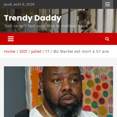
Skip
jeudi, août 6, 2026
to
content
Trendy Daddy
Tout ce qu'il faut pour être le meilleur Papa
Home
2021
juillet
17
Biz Markie est mort à 57 ans