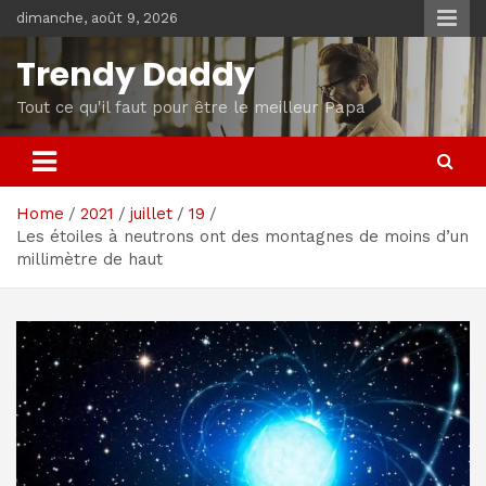
Skip
dimanche, août 9, 2026
to
content
Trendy Daddy
Tout ce qu'il faut pour être le meilleur Papa
Home
2021
juillet
19
Les étoiles à neutrons ont des montagnes de moins d’un
millimètre de haut