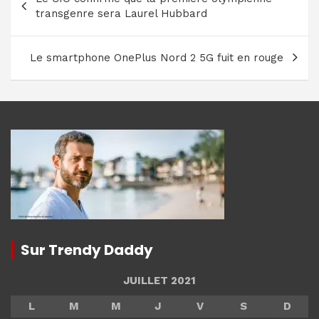
de
transgenre sera Laurel Hubbard
l’article
Le smartphone OnePlus Nord 2 5G fuit en rouge
Sur Trendy Daddy
JUILLET 2021
L
M
M
J
V
S
D