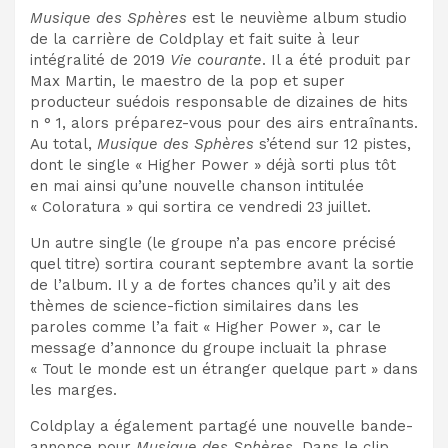
Musique des Sphères
est le neuvième album studio
de la carrière de Coldplay et fait suite à leur
intégralité de 2019
Vie courante
. Il a été produit par
Max Martin, le maestro de la pop et super
producteur suédois responsable de dizaines de hits
n ° 1, alors préparez-vous pour des airs entraînants.
Au total,
Musique des Sphères
s’étend sur 12 pistes,
dont le single « Higher Power » déjà sorti plus tôt
en mai ainsi qu’une nouvelle chanson intitulée
« Coloratura » qui sortira ce vendredi 23 juillet.
Un autre single (le groupe n’a pas encore précisé
quel titre) sortira courant septembre avant la sortie
de l’album. Il y a de fortes chances qu’il y ait des
thèmes de science-fiction similaires dans les
paroles comme l’a fait « Higher Power », car le
message d’annonce du groupe incluait la phrase
« Tout le monde est un étranger quelque part » dans
les marges.
Coldplay a également partagé une nouvelle bande-
annonce pour
Musique des Sphères.
Dans le clip,