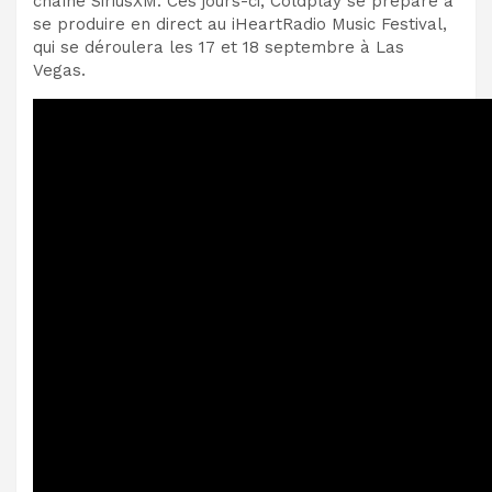
chaîne SiriusXM. Ces jours-ci, Coldplay se prépare à
se produire en direct au iHeartRadio Music Festival,
qui se déroulera les 17 et 18 septembre à Las
Vegas.