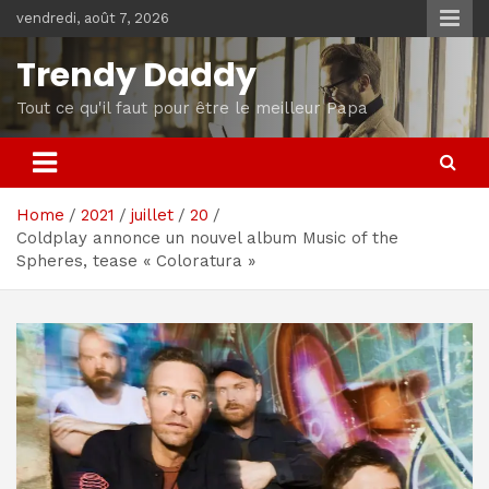
Skip
vendredi, août 7, 2026
to
content
Trendy Daddy
Tout ce qu'il faut pour être le meilleur Papa
Home
2021
juillet
20
Coldplay annonce un nouvel album Music of the
Spheres, tease « Coloratura »