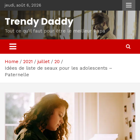
Skip
jeudi, août 6, 2026
to
content
Trendy Daddy
Tout ce qu'il faut pour être le meilleur Papa
Home
2021
juillet
20
Idées de liste de seaux pour les adolescents –
Paternelle