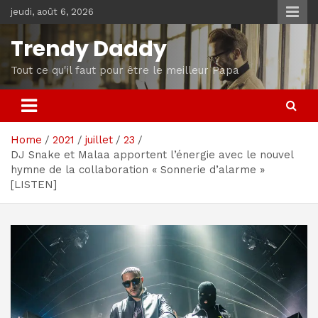
Skip
jeudi, août 6, 2026
to
content
Trendy Daddy
Tout ce qu'il faut pour être le meilleur Papa
Home
2021
juillet
23
DJ Snake et Malaa apportent l’énergie avec le nouvel
hymne de la collaboration « Sonnerie d’alarme »
[LISTEN]