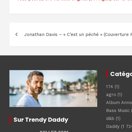
Navigation
Jonathan Davis – « C’est un péché » (Couverture 
de
l’article
Catégo
174
(1)
agro
(1)
Album Ann
Bass Music
(
Sur Trendy Daddy
d&b
(1)
Daddy
(1 72