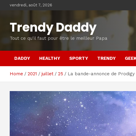
Skip
vendredi, août 7, 2026
to
content
Trendy Daddy
Tout ce qu'il faut pour être le meilleur Papa
DADDY
HEALTHY
SPORTY
TRENDY
GEE
Home
2021
juillet
25
La bande-annonce de Prodigy 