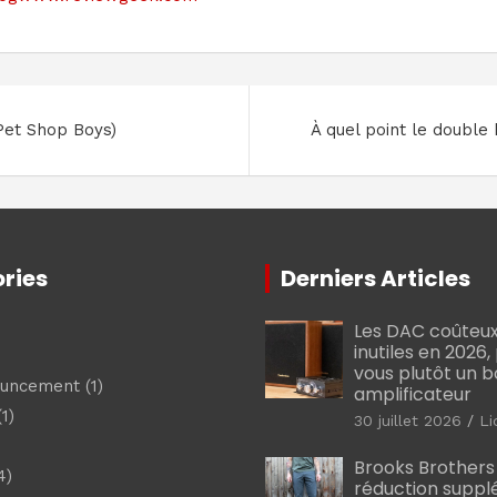
Pet Shop Boys)
À quel point le double
ries
Derniers Articles
Les DAC coûteux
inutiles en 2026
vous plutôt un 
ouncement
(1)
amplificateur
1)
30 juillet 2026
Li
Brooks Brothers
4)
réduction suppl