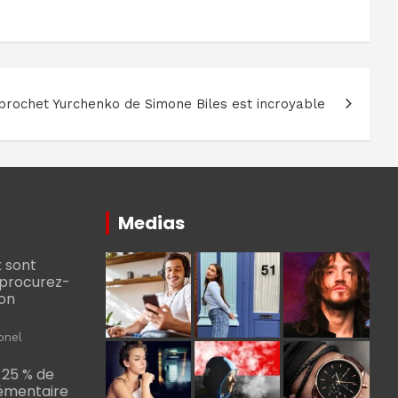
 brochet Yurchenko de Simone Biles est incroyable
Medias
 sont
, procurez-
bon
onel
 25 % de
émentaire