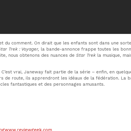
 du comment. On dirait que les enfants sont dans une sorte d
Star Trek : Voyager,
la bande-annonce frappe toutes les bonn
uite, nous obtenons des nuances de
Star Trek
la musique, ma
 C’est vrai, Janeway fait partie de la série – enfin, en quel
urs de route, ils apprendront les idéaux de la fédération. 
acles fantastiques et des personnages amusants.
le blogwww.reviewgeek.com