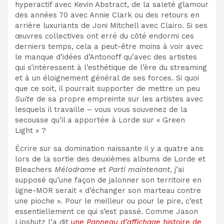
hyperactif avec Kevin Abstract, de la saleté glamour
des années 70 avec Annie Clark ou des retours en
arrière luxuriants de Joni Mitchell avec Clairo. Si ses
œuvres collectives ont erré du côté endormi ces
derniers temps, cela a peut-être moins à voir avec
le manque d’idées d’Antonoff qu’avec des artistes
qui s’intéressent à l’esthétique de l’ère du streaming
et à un éloignement général de ses forces. Si quoi
que ce soit, il pourrait supporter de mettre un peu
Suite
de sa propre empreinte sur les artistes avec
lesquels il travaille – vous vous souvenez de la
secousse qu’il a apportée à Lorde sur « Green
Light » ?
Écrire sur sa domination naissante il y a quatre ans
lors de la sortie des deuxièmes albums de Lorde et
Bleachers
Mélodrame
et
Parti maintenant
, j’ai
supposé qu’une façon de jalonner son territoire en
ligne-MOR serait « d’échanger son marteau contre
une pioche ». Pour le meilleur ou pour le pire, c’est
essentiellement ce qui s’est passé. Comme Jason
Lipshutz l’a dit
une
Panneau d’affichage
histoire de