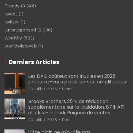
Trendy
(3 346)
tweet
(1)
twitter
(1)
Uncategorised
(2 000)
Wealthy
(583)
worldwideweb
(1)
Derniers Articles
Les DAC coûteux sont inutiles en 2026,
procurez-vous plutôt un bon amplificateur
30 juillet 2026
Lionel
Brooks Brothers 25 % de réduction
supplémentaire sur la liquidation, 87 $ AF1
et plus – le jeudi. Poignée de ventes
30 juillet 2026
Eric
S'il te plaît, ne m'oublie pas