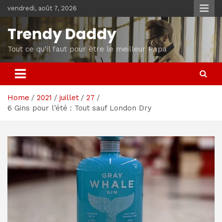
Skip
vendredi, août 7, 2026
to
content
Trendy Daddy
Tout ce qu'il faut pour être le meilleur Papa
Home
2021
juillet
27
6 Gins pour l’été : Tout sauf London Dry