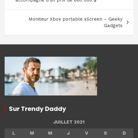
accompagné d’un prix de 660 000 $
l’article
Moniteur Xbox portable xScreen – Geeky
Gadgets
Sur Trendy Daddy
JUILLET 2021
L
M
M
J
V
S
D