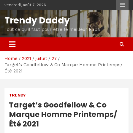
Skip
vendredi, août 7, 2026
to
content
Trendy Daddy
Tout ce qu'il faut pour être le meilleur Papa
Home
2021
juillet
27
Target’s Goodfellow & Co Marque Homme Printemps/
Été 2021
TRENDY
Target’s Goodfellow & Co
Marque Homme Printemps/
Été 2021