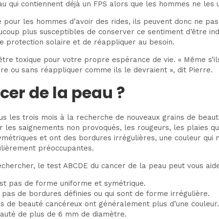
eau qui contiennent déjà un FPS alors que les hommes ne les ut
le pour les hommes d’avoir des rides, ils peuvent donc ne pa
oup plus susceptibles de conserver ce sentiment d’être indes
e protection solaire et de réappliquer au besoin.
 être toxique pour votre propre espérance de vie.
« Même s’il
e ou sans réappliquer comme ils le devraient », dit Pierre.
cer de la peau ?
 les trois mois à la recherche de nouveaux grains de beauté
r les saignements non provoqués, les rougeurs, les plaies qu
ymétriques et ont des bordures irrégulières, une couleur qui
ulièrement préoccupantes.
rechercher, le test ABCDE du cancer de la peau peut vous aide
n’est pas de forme uniforme et symétrique.
 pas de bordures définies ou qui sont de forme irrégulière.
rains de beauté cancéreux ont généralement plus d’une couleur.
 beauté de plus de 6 mm de diamètre.