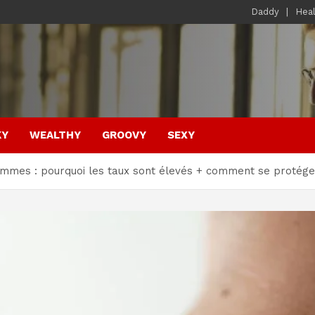
Daddy
Hea
KY
WEALTHY
GROOVY
SEXY
ommes : pourquoi les taux sont élevés + comment se protége