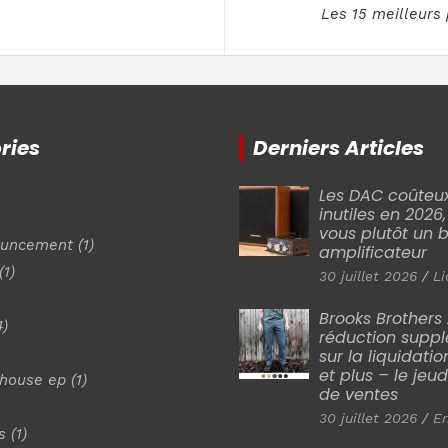
Les 15 meilleurs 
ries
Derniers Articles
Les DAC coûteux
inutiles en 2026
vous plutôt un 
ouncement
(1)
amplificateur
(1)
30 juillet 2026
Li
Brooks Brothers
4)
réduction supp
sur la liquidatio
et plus – le jeu
shouse ep
(1)
de ventes
30 juillet 2026
Er
s
(1)