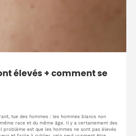
sont élevés + comment se
larant, tue des hommes : les hommes blancs non
 même race et du même âge. Il y a certainement des
 tel problème est que les hommes ne sont pas élevés
eux et facile à oublier, cela peut vraiment être