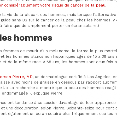
r considérablement votre risque de cancer de la peau
.
e la vie de la plupart des hommes, mais lorsque l’alternativ
 ce guide sans BS sur le cancer de la peau chez les hommes,
us à faire que de simplement porter un écran solaire.)
z les hommes
s femmes de mourir d’un mélanome, la forme la plus mortell
 et les hommes blancs non hispaniques âgés de 15 à 39 ans s
 et de la même race. À 65 ans, les hommes sont deux fois p
erson Pierre, MD
, un dermatologue certifié à Los Angeles, e
épaisse avec moins de graisse en dessous par rapport aux fem
eil. « La recherche a montré que la peau des hommes réagit
us endommagée », explique Pierre.
mes ont tendance à se soucier davantage de leur apparence e
et une décoloration, selon Pierre. Soixante-seize pour cent
ilisent également un écran solaire plus fréquemment que le