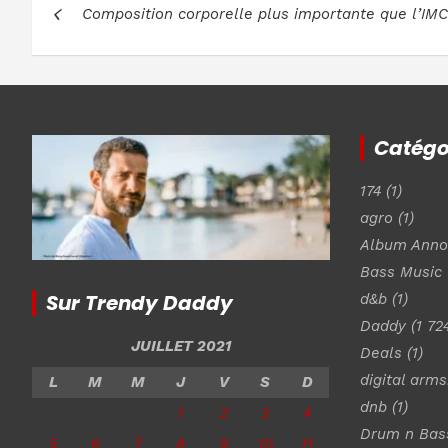
Composition corporelle plus importante que l’IMC
de
l’article
Catégo
174
(1)
agro
(1)
Album Ann
Bass Music
Sur Trendy Daddy
d&b
(1)
Daddy
(1 72
JUILLET 2021
Deals
(1)
digital arm
L
M
M
J
V
S
D
dnb
(1)
1
2
3
4
Drum n Bas
5
6
7
8
9
10
11