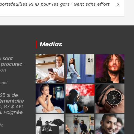
portefeuilles RFID pour les gars · Gent sans effort
Medias
 sont
, procurez-
bon
onel
 25 % de
lémentaire
n, 87 $ AF1
di. Poignée
ic