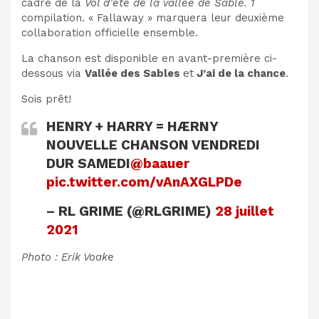
cadre de la
Vol d’été de la vallée de Sable. 1
compilation. « Fallaway » marquera leur deuxième
collaboration officielle ensemble.
La chanson est disponible en avant-première ci-
dessous via
Vallée des Sables
et
J’ai de la chance
.
Sois prêt!
HENRY + HARRY = HÆRNY
NOUVELLE CHANSON VENDREDI
DUR SAMEDI
@baauer
pic.twitter.com/vAnAXGLPDe
– RL GRIME (@RLGRIME)
28 juillet
2021
Photo : Erik Voake