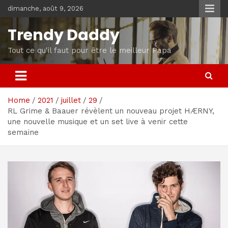
Skip
dimanche, août 9, 2026
to
content
Trendy Daddy
Tout ce qu'il faut pour être le meilleur Papa
Home
2021
juillet
29
RL Grime & Baauer révèlent un nouveau projet HÆRNY,
une nouvelle musique et un set live à venir cette
semaine