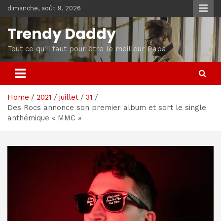
Skip
dimanche, août 9, 2026
to
content
Trendy Daddy
Tout ce qu'il faut pour être le meilleur Papa
Home
2021
juillet
31
Des Rocs annonce son premier album et sort le single
anthémique « MMC »