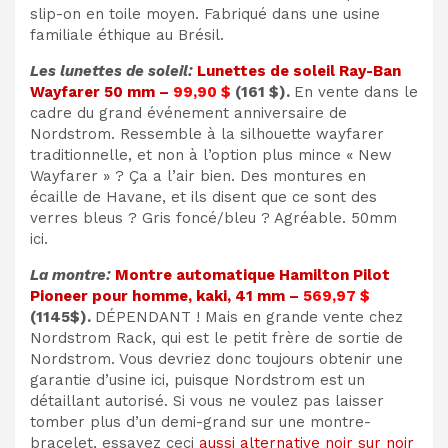
slip-on en toile moyen. Fabriqué dans une usine
familiale éthique au Brésil.
Les lunettes de soleil:
Lunettes de soleil Ray-Ban
Wayfarer 50 mm –
99,90 $
(161 $).
En vente dans le
cadre du grand événement anniversaire de
Nordstrom. Ressemble à la silhouette wayfarer
traditionnelle, et non à l’option plus mince « New
Wayfarer » ? Ça a l’air bien. Des montures en
écaille de Havane, et ils disent que ce sont des
verres bleus ? Gris foncé/bleu ? Agréable. 50mm
ici.
La montre:
Montre automatique Hamilton Pilot
Pioneer pour homme, kaki, 41 mm –
569,97 $
(1145$).
DÉPENDANT ! Mais en grande vente chez
Nordstrom Rack, qui est le petit frère de sortie de
Nordstrom. Vous devriez donc toujours obtenir une
garantie d’usine ici, puisque Nordstrom est un
détaillant autorisé. Si vous ne voulez pas laisser
tomber plus d’un demi-grand sur une montre-
bracelet, essayez ceci
aussi alternative noir sur noir