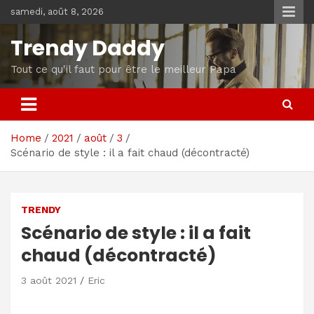
Skip
samedi, août 8, 2026
to
content
Trendy Daddy
Tout ce qu'il faut pour être le meilleur Papa
Home
2021
août
3
Scénario de style : il a fait chaud (décontracté)
TRENDY
Scénario de style : il a fait
chaud (décontracté)
3 août 2021
Eric