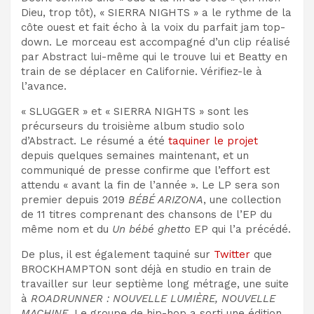
Dieu, trop tôt), « SIERRA NIGHTS » a le rythme de la
côte ouest et fait écho à la voix du parfait jam top-
down. Le morceau est accompagné d’un clip réalisé
par Abstract lui-même qui le trouve lui et Beatty en
train de se déplacer en Californie. Vérifiez-le à
l’avance.
« SLUGGER » et « SIERRA NIGHTS » sont les
précurseurs du troisième album studio solo
d’Abstract. Le résumé a été
taquiner le projet
depuis quelques semaines maintenant, et un
communiqué de presse confirme que l’effort est
attendu « avant la fin de l’année ». Le LP sera son
premier depuis 2019
BÉBÉ ARIZONA
, une collection
de 11 titres comprenant des chansons de l’EP du
même nom et du
Un bébé ghetto
EP qui l’a précédé.
De plus, il est également taquiné sur
Twitter
que
BROCKHAMPTON sont déjà en studio en train de
travailler sur leur septième long métrage, une suite
à
ROADRUNNER : NOUVELLE LUMIÈRE, NOUVELLE
MACHINE
. Le groupe de hip-hop a sorti une édition