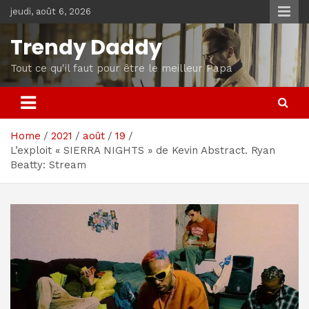
Skip
jeudi, août 6, 2026
to
content
Trendy Daddy
Tout ce qu'il faut pour être le meilleur Papa
Home
2021
août
19
L’exploit « SIERRA NIGHTS » de Kevin Abstract. Ryan
Beatty: Stream