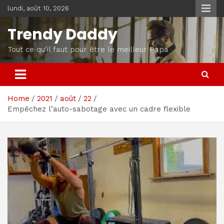
Skip
lundi, août 10, 2026
to
content
Trendy Daddy
Tout ce qu'il faut pour être le meilleur Papa
Home
2021
août
22
Empêchez l’auto-sabotage avec un cadre flexible