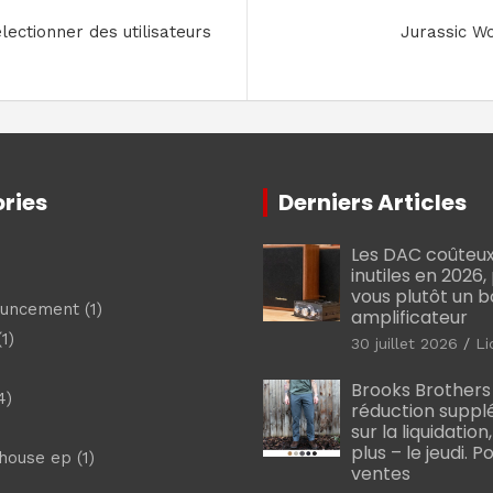
lectionner des utilisateurs
Jurassic W
ries
Derniers Articles
Les DAC coûteux
inutiles en 2026
vous plutôt un 
ouncement
(1)
amplificateur
1)
30 juillet 2026
Li
Brooks Brothers
4)
réduction suppl
sur la liquidation
plus – le jeudi. 
shouse ep
(1)
ventes