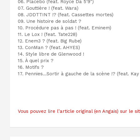
06. Placebo (feat. Royce Da 5’9″)
07. Gouttière ! (feat. Wara)
08. JDDTTINT !? (feat. Cassettes mortes)
09. Une histoire de soldat ?
10. Procédure pas à pas ! (feat. Eminem)
11. Le Lox ! (feat. Tate228)
12. Enem3 ? (feat. Big Rube)
13. ConMan ? (feat. AHYES)
14. Style libre de Glenwood !
15. À quel prix ?
16. Motifs ?
17. Pennies…Sortir à gauche de la scène !? (feat. Ka
Vous pouvez lire l’article original (en Angais) sur le 