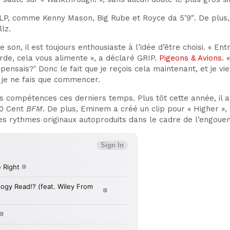
du LP, comme Kenny Mason, Big Rube et Royce da 5’9″. De plus
lz.
e son, il est toujours enthousiaste à l’idée d’être choisi. « E
erde, cela vous alimente », a déclaré GRIP.
Pigeons & Avions
. 
 pensais?’ Donc le fait que je reçois cela maintenant, et je v
je ne fais que commencer.
s compétences ces derniers temps. Plus tôt cette année, il a
50 Cent
BFM
. De plus, Eminem a créé un clip pour « Higher »
 des rythmes originaux autoproduits dans le cadre de l’engou