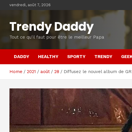
Skip
vendredi, août 7, 2026
to
content
Trendy Daddy
Tout ce qu'il faut pour être le meilleur Papa
DADDY
HEALTHY
SPORTY
TRENDY
GEE
Home
2021
août
28
Diffusez le nouvel album de GRI