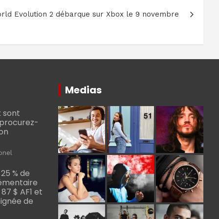
orld Evolution 2 débarque sur Xbox le 9 novembre
Medias
 sont
, procurez-
bon
onel
 25 % de
émentaire
, 87 $ AF1 et
Poignée de