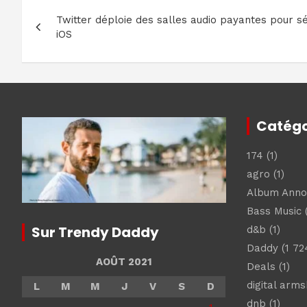
Navigation
Twitter déploie des salles audio payantes pour sé
de
iOS
l’article
Catégo
174
(1)
agro
(1)
Album Ann
Bass Music
(
Sur Trendy Daddy
d&b
(1)
Daddy
(1 72
AOÛT 2021
Deals
(1)
digital arm
L
M
M
J
V
S
D
dnb
(1)