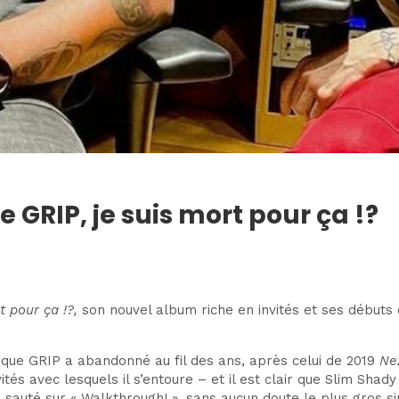
 GRIP, je suis mort pour ça !?
t pour ça !?,
son nouvel album riche en invités et ses débuts 
 que GRIP a abandonné au fil des ans, après celui de 2019
Ne
ités avec lesquels il s’entoure – et il est clair que Slim Shad
 sauté sur « Walkthrough! », sans aucun doute le plus gros si