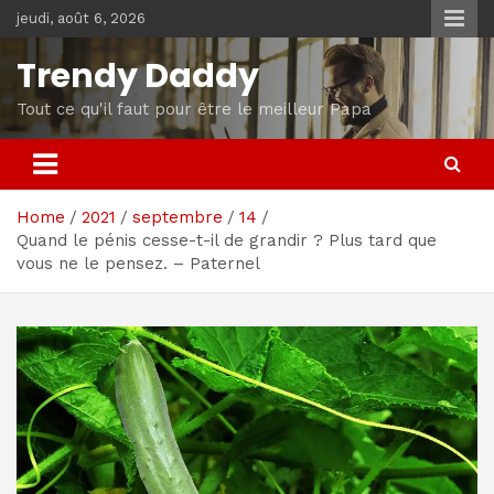
Skip
jeudi, août 6, 2026
to
content
Trendy Daddy
Tout ce qu'il faut pour être le meilleur Papa
Home
2021
septembre
14
Quand le pénis cesse-t-il de grandir ? Plus tard que
vous ne le pensez. – Paternel