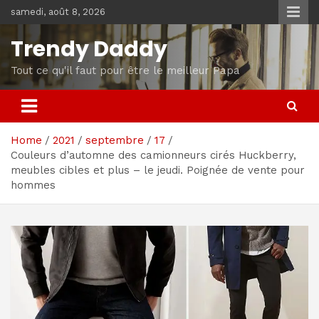
Skip
samedi, août 8, 2026
to
content
Trendy Daddy
Tout ce qu'il faut pour être le meilleur Papa
Home
2021
septembre
17
Couleurs d’automne des camionneurs cirés Huckberry,
meubles cibles et plus – le jeudi. Poignée de vente pour
hommes