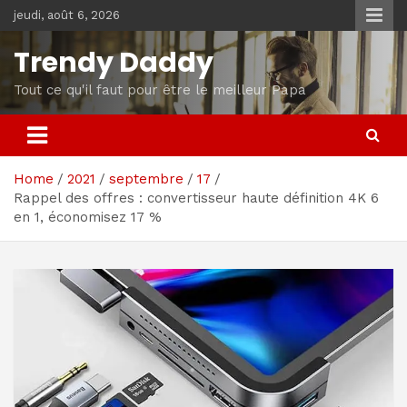
Skip
jeudi, août 6, 2026
to
content
Trendy Daddy
Tout ce qu'il faut pour être le meilleur Papa
Home
2021
septembre
17
Rappel des offres : convertisseur haute définition 4K 6
en 1, économisez 17 %