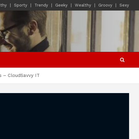
lthy
Sporty
Trendy
Geeky
Wealthy
Groovy
Sexy
s – CloudSavvy IT