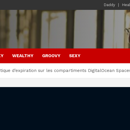
Daddy
Hea
KY
WEALTHY
GROOVY
SEXY
tique d’expiration sur les compartiments DigitalOcean Space