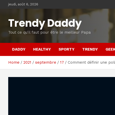
Skip
jeudi, août 6, 2026
to
content
Trendy Daddy
Tout ce qu'il faut pour être le meilleur Papa
DADDY
HEALTHY
SPORTY
TRENDY
GEE
Home
2021
septembre
17
Comment définir une poli