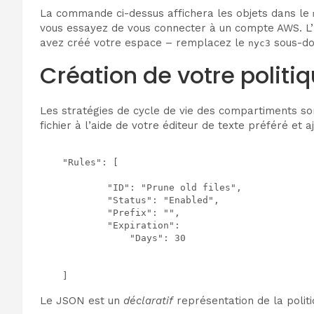
La commande ci-dessus affichera les objets dans le
vous essayez de vous connecter à un compte AWS. L’U
avez créé votre espace – remplacez le
sous-dom
nyc3
Création de votre politi
Les stratégies de cycle de vie des compartiments son
fichier à l’aide de votre éditeur de texte préféré et a
    "Rules": [

            "ID": "Prune old files",

            "Status": "Enabled",

            "Prefix": "",

            "Expiration": 

                "Days": 30

Le JSON est un
déclaratif
représentation de la politiq