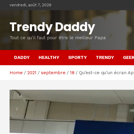
Skip
vendredi, août 7, 2026
to
content
Trendy Daddy
Tout ce qu'il faut pour être le meilleur Papa
DADDY
HEALTHY
SPORTY
TRENDY
GEE
Home
2021
septembre
18
Qu’est-ce qu’un écran A