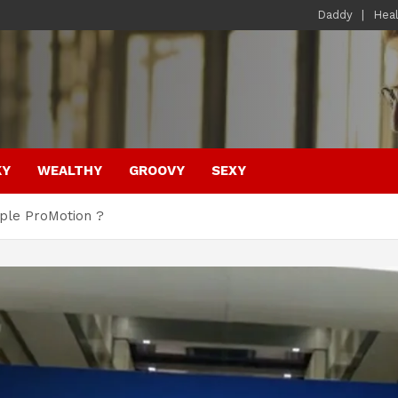
Daddy
Hea
KY
WEALTHY
GROOVY
SEXY
pple ProMotion ?