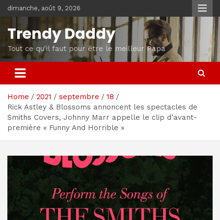
Skip
dimanche, août 9, 2026
to
content
Trendy Daddy
Tout ce qu'il faut pour être le meilleur Papa
Home
2021
septembre
18
Rick Astley & Blossoms annoncent les spectacles de
Smiths Covers, Johnny Marr appelle le clip d’avant-
première « Funny And Horrible »