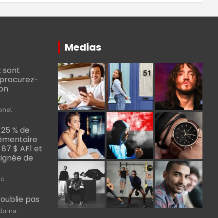
Medias
 sont
, procurez-
bon
onel
 25 % de
émentaire
, 87 $ AF1 et
Poignée de
ic
m'oublie pas
brina