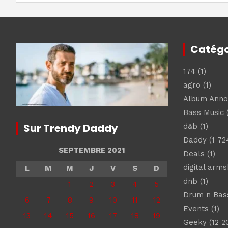
l’article
Catégo
174
(1)
agro
(1)
Album Ann
Bass Music
(
Sur Trendy Daddy
d&b
(1)
Daddy
(1 72
SEPTEMBRE 2021
Deals
(1)
digital arm
L
M
M
J
V
S
D
dnb
(1)
1
2
3
4
5
Drum n Bas
6
7
8
9
10
11
12
Events
(1)
13
14
15
16
17
18
19
Geeky
(12 2