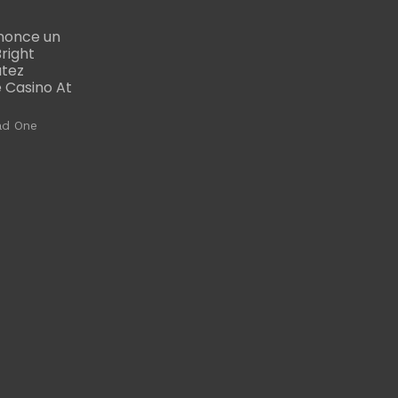
nonce un
right
utez
 Casino At
ad One