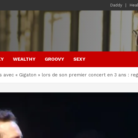
Daddy
Hea
KY
WEALTHY
GROOVY
SEXY
s avec « Gigaton » lors de son premier concert en 3 ans : re