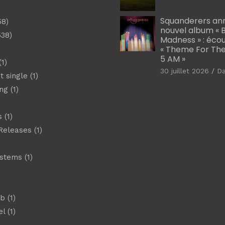
)
Squanderers an
58)
nouvel album « B
538)
Madness » : éco
« Theme For The
5 AM »
1)
30 juillet 2026
D
t single
(1)
ng
(1)
s
(1)
Releases
(1)
ystems
(1)
)
eb
(1)
el
(1)