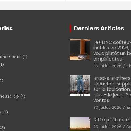
ries
Derniers Articles
Les DAC coûteux
inutiles en 2026
vous plutôt un 
ouncement
(1)
amplificateur
1)
30 juillet 2026
Li
Brooks Brothers
4)
réduction suppl
sur la liquidation
plus – le jeudi. 
shouse ep
(1)
ventes
30 juillet 2026
Er
s
(1)
S'il te plaît, ne 
30 juillet 2026
Sa
03)