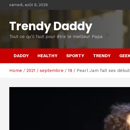
Skip
samedi, août 8, 2026
to
content
Trendy Daddy
Tout ce qu'il faut pour être le meilleur Papa
DADDY
HEALTHY
SPORTY
TRENDY
GEE
Home
2021
septembre
19
Pearl Jam fait ses début