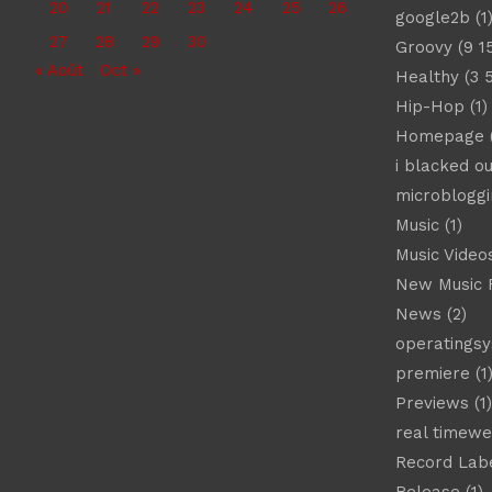
20
21
22
23
24
25
26
google2b
(1
27
28
29
30
Groovy
(9 1
« Août
Oct »
Healthy
(3 
Hip-Hop
(1)
Homepage
(
i blacked ou
microbloggi
Music
(1)
Music Video
New Music 
News
(2)
operatings
premiere
(1
Previews
(1)
real timew
Record Lab