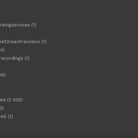
)
rkingservices
(1)
ket2csanfrancisco
(1)
4)
 recordings
(1)
46)
sed
(2 000)
3)
web
(1)