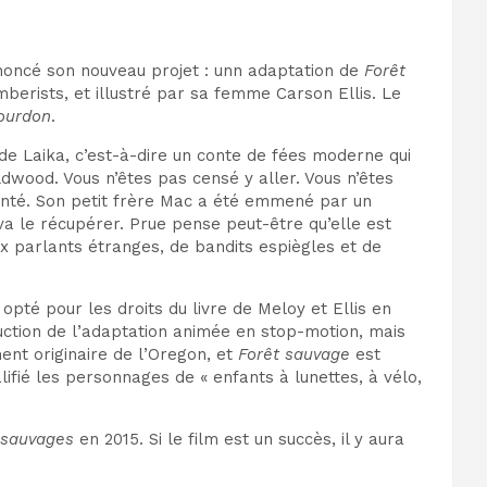
noncé son nouveau projet : un
n adaptation de
Forêt
mberists, et illustré par sa femme Carson Ellis. Le
ourdon
.
de Laika, c’est-à-dire
un conte de fées moderne qui
ldwood. Vous n’êtes pas censé y aller. Vous n’êtes
hanté. Son petit frère Mac a été emmené par un
a le récupérer. Prue pense peut-être qu’elle est
aux parlants étranges, de bandits espiègles et de
opté pour les droits du livre de Meloy et Ellis en
tion de l’adaptation animée en stop-motion, mais
ent originaire de l’Oregon, et
Forêt sauvage
est
ualifié les personnages de « enfants à lunettes, à vélo,
 sauvages
en 2015. Si le film est un succès, il y aura