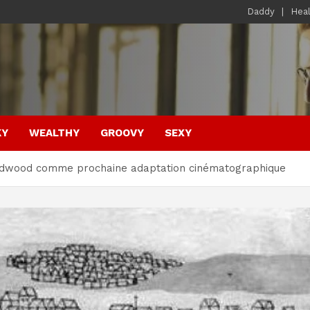
Daddy
Hea
KY
WEALTHY
GROOVY
SEXY
ildwood comme prochaine adaptation cinématographique