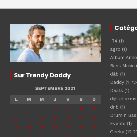
Catégo
174
(1)
agro
(1)
Album Ann
Bass Music
(
Sur Trendy Daddy
d&b
(1)
Daddy
(1 72
SEPTEMBRE 2021
Deals
(1)
digital arm
L
M
M
J
V
S
D
dnb
(1)
1
2
3
4
5
Drum n Bas
6
7
8
9
10
11
12
Events
(1)
13
14
15
16
17
18
19
Geeky
(12 2