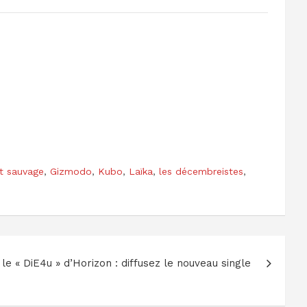
t sauvage
,
Gizmodo
,
Kubo
,
Laïka
,
les décembreistes
,
e « DiE4u » d’Horizon : diffusez le nouveau single