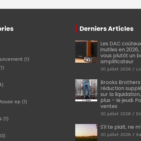
ries
Derniers Articles
Les DAC coûteux
inutiles en 2026
vous plutôt un 
ouncement
(1)
amplificateur
1)
30 juillet 2026
Li
Brooks Brothers
4)
réduction suppl
sur la liquidation
plus – le jeudi. 
shouse ep
(1)
ventes
30 juillet 2026
Er
s
(1)
S'il te plaît, ne 
30 juillet 2026
Sa
03)