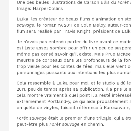
Une des belles illustrations de Carson Ellis du
Forêt
Image
:
HarperCollins
Laïka
, les
créateur de beaux films d’animation en st
sauvage
, le roman YA 2011 de Colin Meloy, auteur-c
film sera réalisé par Travis Knight, président de Laik
Je n’avais pas entendu parler du livre avant ce matin,
est juste assez sombre pour offrir un peu de suspense
même pas censé savoir qu’il existe. Mais Prue McKee
meurtre de corbeaux dans les profondeurs de la forê
trop vieille pour les contes de fées, mais elle vient
personnages puissants aux intentions les plus sombr
Cela ressemble à Laika pour moi, et le studio a dû 
2011, peu de temps après sa publication. Il a pris le 
cela montre vraiment à quel point il a
resté intéressé
extrêmement Portland-y, ce qui aide probablement a
en quête de vinyles, faisant référence à Kurosawa », 
Forêt sauvage
était le premier d’une trilogie, qui a é
peut-être plus
Forêt sauvage
en chemin.