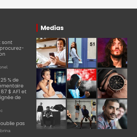
Medias
 sont
, procurez-
bon
onel
 25 % de
émentaire
, 87 $ AF1 et
Poignée de
ic
m'oublie pas
brina