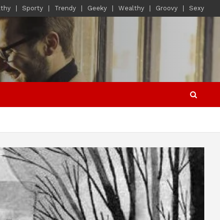
lthy
Sporty
Trendy
Geeky
Wealthy
Groovy
Sexy