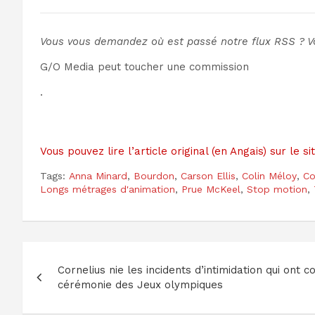
Vous vous demandez où est passé notre flux RSS ? 
G/O Media peut toucher une commission
.
Vous pouvez lire l’article original (en Angais) sur le 
Tags:
Anna Minard
,
Bourdon
,
Carson Ellis
,
Colin Méloy
,
Co
Longs métrages d'animation
,
Prue McKeel
,
Stop motion
,
Navigation
Cornelius nie les incidents d’intimidation qui ont c
de
cérémonie des Jeux olympiques
l’article