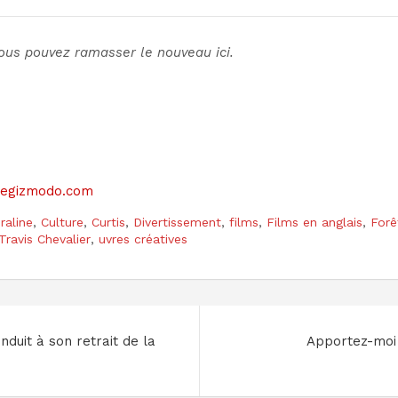
Vous pouvez
ramasser le nouveau ici
.
sitegizmodo.com
raline
,
Culture
,
Curtis
,
Divertissement
,
films
,
Films en anglais
,
Forê
Travis Chevalier
,
uvres créatives
onduit à son retrait de la
Apportez-moi l