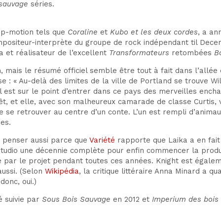
 sauvage
séries.
op-motion tels que
Coraline
et
Kubo et les deux cordes
, a an
ompositeur-interprète du groupe de rock indépendant t
il Dece
a et réalisateur de l’excellent
Transformateurs
retombées
B
 mais le résumé officiel semble être tout à fait dans l’allée 
 : « Au-delà des limites de la ville de Portland se trouve Wi
l est sur le point d’entrer dans ce pays des merveilles enc
t, et elle, avec son malheureux camarade de classe Curtis, v
 de se retrouver au centre d’un conte. L’un est rempli d’anim
es.
le penser aussi parce que
Variété
rapporte que Laika a en fait 
studio
une décennie complète pour enfin commencer la produc
 par le projet pendant toutes ces années. Knight est égalem
ussi. (Selon
Wikipédia
, la critique littéraire Anna Minard a q
donc, oui.)
té suivie par
Sous Bois Sauvage
en 2012 et
Imperium des bois