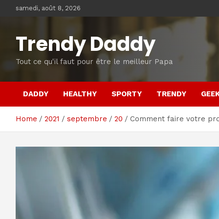
Skip
samedi, août 8, 2026
to
content
Trendy Daddy
Tout ce qu'il faut pour être le meilleur Papa
DADDY
HEALTHY
SPORTY
TRENDY
GEE
Home
2021
septembre
20
Comment faire votre pr