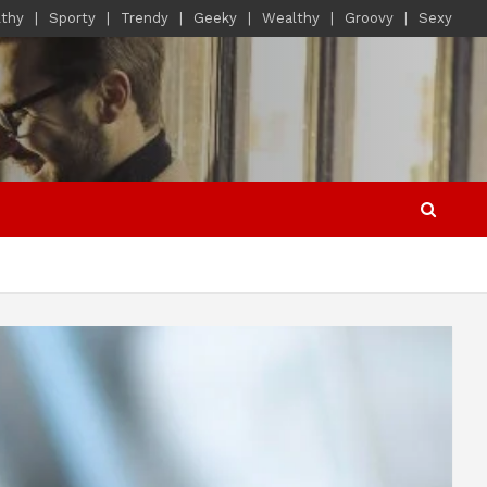
lthy
Sporty
Trendy
Geeky
Wealthy
Groovy
Sexy