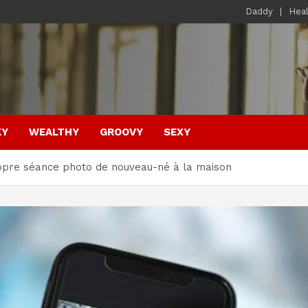
Daddy
Hea
KY
WEALTHY
GROOVY
SEXY
opre séance photo de nouveau-né à la maison