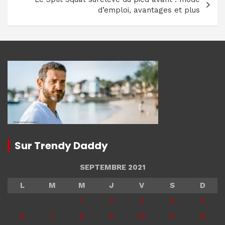
d’emploi, avantages et plus
Sur Trendy Daddy
SEPTEMBRE 2021
L
M
M
J
V
S
D
1
2
3
4
5
6
7
8
9
10
11
12