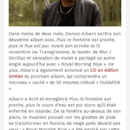
Dans moins de deux mois, Damon Albarn sortira son
deuxième album solo,
Plus la fontaine est proche,
plus le flux est pur.
Avant son arrivée le 12
novembre via Transgressive, le leader de Blur /
Gorillaz et sensation de mulet a partagé un autre
single aujourd’hui avec « Royal Morning Blue ». De
plus, Albarn a également annoncé un
CD en édition
limitée
du prochain album, qui comprendra un
morceau « caché » de 20 minutes intitulé « Huldufólk
».
Albarn a écrit et enregistré
Plus la fontaine est
proche, plus le cours d’eau est pur
alors qu’il était
enfermé en Islande. De la fenêtre au-dessus de son
piano, le musicien pouvait voir les gouttes de pluie
se transformer en flocons de neige juste devant ses
yeux ; « Royal Morning Blue » a été inspiré par cette