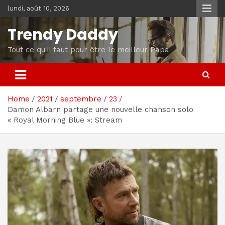
Skip
lundi, août 10, 2026
to
content
Trendy Daddy
Tout ce qu'il faut pour être le meilleur Papa
Home
2021
septembre
23
Damon Albarn partage une nouvelle chanson solo
« Royal Morning Blue »: Stream