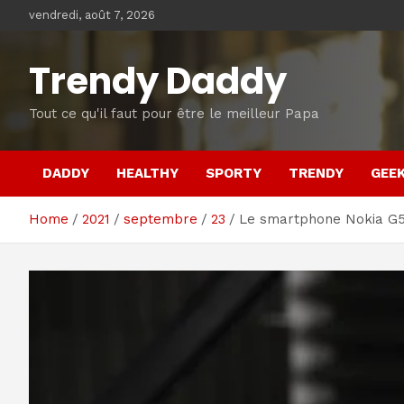
Skip
vendredi, août 7, 2026
to
content
Trendy Daddy
Tout ce qu'il faut pour être le meilleur Papa
DADDY
HEALTHY
SPORTY
TRENDY
GEE
Home
2021
septembre
23
Le smartphone Nokia G50