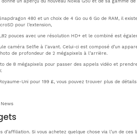
s donne un aperçu du nouveau Nokia G50 et de sa gamme de fo
napdragon 480 et un choix de 4 Go ou 6 Go de RAM, il exist
croSD pour l’extension,
6,82 pouces avec une résolution HD+ et le combiné est égal
le caméra Selfie à l’avant. Celui-ci est composé d’un appare
hoto de profondeur de 2 mégapixels à l’arrière.
hoto de 8 mégapixels pour passer des appels vidéo et prendr
.
oyaume-Uni pour 199 £, vous pouvez trouver plus de détails 
p News
gets
ens d’affiliation. Si vous achetez quelque chose via l’un de c