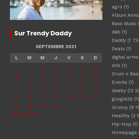
agro
(1)
Album Ann
Bass Music
(
Sur Trendy Daddy
d&b
(1)
Daddy
(1 72
SEPTEMBRE 2021
Deals
(1)
digital arm
L
M
M
J
V
S
D
dnb
(1)
1
2
3
4
5
Drum n Bas
6
7
8
9
10
11
12
Events
(1)
13
14
15
16
17
18
19
Geeky
(12 2
20
21
22
23
24
25
26
google2b
(1
27
28
29
30
Groovy
(9 1
« Août
Oct »
Healthy
(3 
Hip-Hop
(1)
Homepage
(