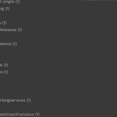
t single
(1)
ng
(1)
s
(1)
Releases
(1)
ystems
(1)
)
eb
(1)
el
(1)
)
rkingservices
(1)
ket2csanfrancisco
(1)