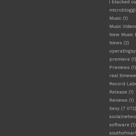
i blacked ou
microbloggi
Music
(1)
Music Video
New Music 
News
(2)
operatings
premiere
(1
Previews
(1)
real timew
Record Lab
Release
(1)
Reviews
(1)
Sexy
(7 072
socialnetwo
software
(1)
southofmar