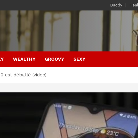
Daddy
Hea
KY
WEALTHY
GROOVY
SEXY
 est déballé (vidéo)