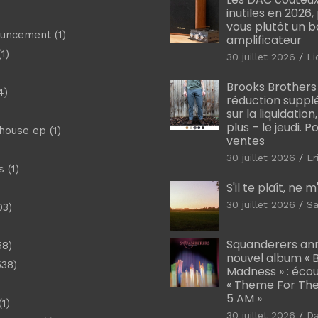
inutiles en 2026
vous plutôt un 
ouncement
(1)
amplificateur
1)
30 juillet 2026
Li
Brooks Brothers
4)
réduction suppl
sur la liquidation
plus – le jeudi. 
shouse ep
(1)
ventes
30 juillet 2026
Er
s
(1)
S'il te plaît, ne 
30 juillet 2026
Sa
03)
)
Squanderers an
58)
nouvel album « B
538)
Madness » : éco
« Theme For The
5 AM »
1)
30 juillet 2026
D