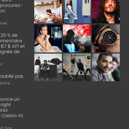
, procurez-
bon
onel
 25 % de
émentaire
, 87 $ AF1 et
Poignée de
ic
m'oublie pas
brina
nonce un
right
utez
 Casino At
ad One