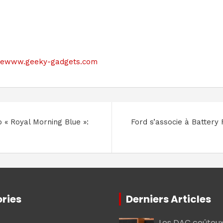
e sitewww.geeky-gadgets.com
« Royal Morning Blue »:
Ford s’associe à Battery
ries
Derniers Articles
Les DAC coûteux