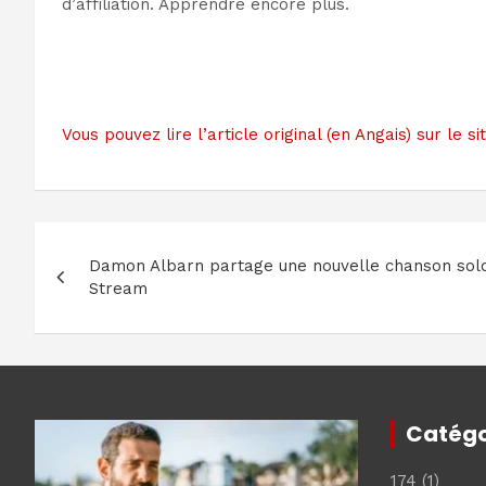
d’affiliation. Apprendre encore plus.
Vous pouvez lire l’article original (en Angais) sur l
Navigation
Damon Albarn partage une nouvelle chanson solo 
de
Stream
l’article
Catégo
174
(1)