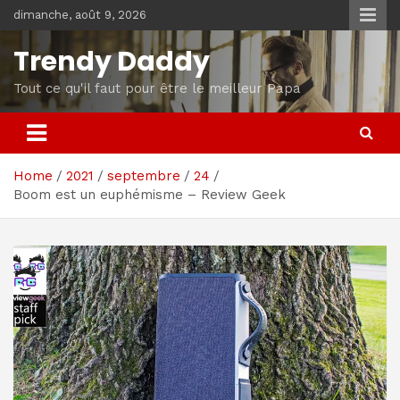
Skip
dimanche, août 9, 2026
to
content
Trendy Daddy
Tout ce qu'il faut pour être le meilleur Papa
Home
2021
septembre
24
Boom est un euphémisme – Review Geek