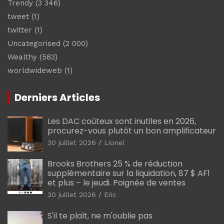
Trendy
(3 346)
tweet
(1)
twitter
(1)
Uncategorised
(2 000)
Wealthy
(583)
worldwideweb
(1)
Derniers Articles
Les DAC coûteux sont inutiles en 2026,
procurez-vous plutôt un bon amplificateur
30 juillet 2026
Lionel
Brooks Brothers 25 % de réduction
supplémentaire sur la liquidation, 87 $ AF1
et plus – le jeudi. Poignée de ventes
30 juillet 2026
Eric
S'il te plaît, ne m'oublie pas