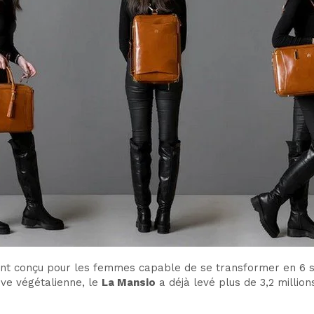
t conçu pour les femmes capable de se transformer en 6 sty
ive végétalienne, le
La Mansio
a déjà levé plus de 3,2 million