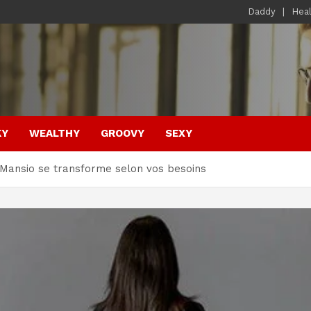
Daddy
Hea
KY
WEALTHY
GROOVY
SEXY
Mansio se transforme selon vos besoins