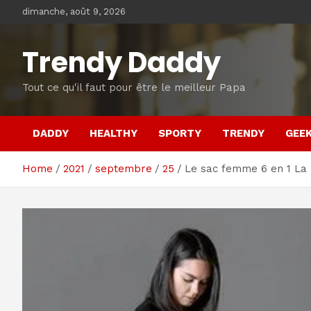
Skip
dimanche, août 9, 2026
to
content
Trendy Daddy
Tout ce qu'il faut pour être le meilleur Papa
DADDY
HEALTHY
SPORTY
TRENDY
GEE
Home
2021
septembre
25
Le sac femme 6 en 1 La 