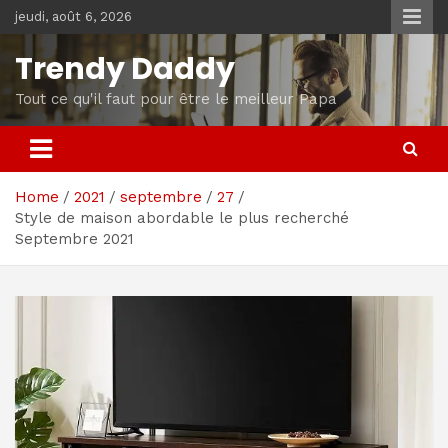
Skip
jeudi, août 6, 2026
to
content
Trendy Daddy
Tout ce qu'il faut pour être le meilleur Papa
Home
2021
septembre
27
Style de maison abordable le plus recherché
Septembre 2021