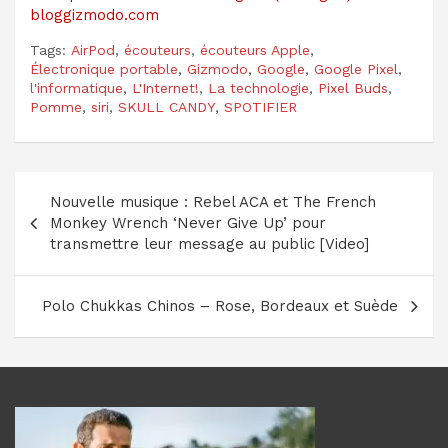
bloggizmodo.com
Tags:
AirPod
,
écouteurs
,
écouteurs Apple
,
Électronique portable
,
Gizmodo
,
Google
,
Google Pixel
,
l'informatique
,
L'Internet!
,
La technologie
,
Pixel Buds
,
Pomme
,
siri
,
SKULL CANDY
,
SPOTIFIER
Navigation
Nouvelle musique : Rebel ACA et The French
de
Monkey Wrench ‘Never Give Up’ pour
l’article
transmettre leur message au public [Video]
Polo Chukkas Chinos – Rose, Bordeaux et Suède