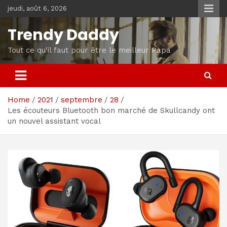
Skip
jeudi, août 6, 2026
to
content
Trendy Daddy
Tout ce qu'il faut pour être le meilleur Papa
Home
2021
septembre
28
Les écouteurs Bluetooth bon marché de Skullcandy ont
un nouvel assistant vocal