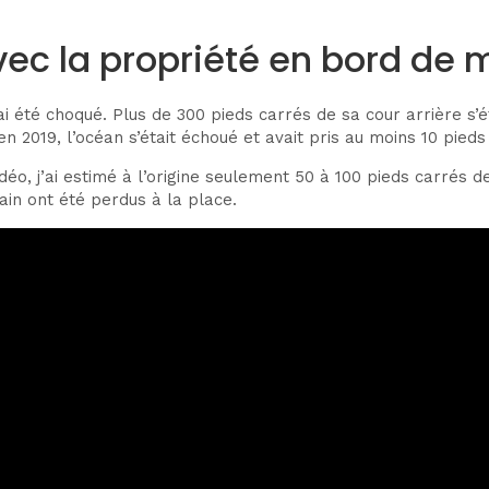
vec la propriété en bord de 
ai été choqué. Plus de 300 pieds carrés de sa cour arrière s’é
 2019, l’océan s’était échoué et avait pris au moins 10 pieds 
, j’ai estimé à l’origine seulement 50 à 100 pieds carrés de
ain ont été perdus à la place.