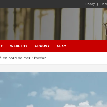
Daddy
Hea
KY
WEALTHY
GROOVY
SEXY
é en bord de mer : l’océan