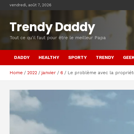
Skip
vendredi, août 7, 2026
to
content
Trendy Daddy
Tout ce qu'il faut pour être le meilleur Papa
DADDY
HEALTHY
SPORTY
TRENDY
GEE
Home
2022
janvier
6
Le problème avec la propriét