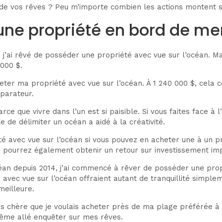
de vos rêves ? Peu m’importe combien les actions montent si v
une propriété en bord de me
j’ai rêvé de posséder une propriété avec vue sur l’océan. Mai
000 $.
acheter ma propriété avec vue sur l’océan. À 1 240 000 $, cel
éparateur.
ce que vivre dans l’un est si paisible. Si vous faites face à l
e de délimiter un océan a aidé à la créativité.
avec vue sur l’océan si vous pouvez en acheter une à un pr
 pourrez également obtenir un retour sur investissement im
céan depuis 2014, j’ai commencé à rêver de posséder une prop
 avec vue sur l’océan offraient autant de tranquillité simple
eilleure.
hère que je voulais acheter près de ma plage préférée à Oah
même allé enquêter sur mes rêves.