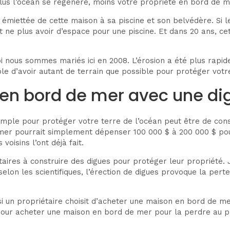
Plus l’océan se régénère, moins votre propriété en bord de me
ur émiettée de cette maison à sa piscine et son belvédère. Si 
it ne plus avoir d’espace pour une piscine. Et dans 20 ans, 
 nous sommes mariés ici en 2008. L’érosion a été plus rapid
le d’avoir autant de terrain que possible pour protéger votr
é en bord de mer avec une di
imple pour protéger votre terre de l’océan peut être de cons
 mer pourrait simplement dépenser 100 000 $ à 200 000 $ pou
oisins l’ont déjà fait.
aires à construire des digues pour protéger leur propriété. 
 selon les scientifiques, l’érection de digues provoque la per
si un propriétaire choisit d’acheter une maison en bord de mer
our acheter une maison en bord de mer pour la perdre au profi