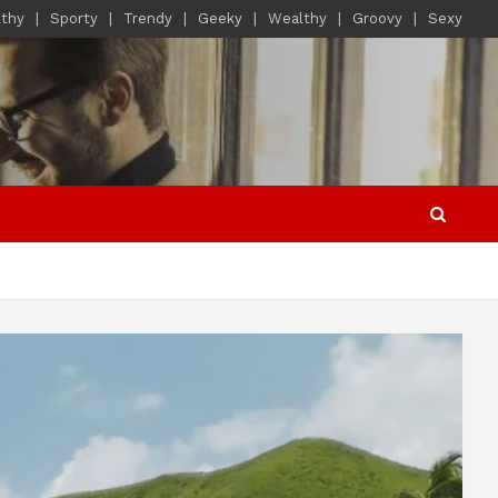
lthy
Sporty
Trendy
Geeky
Wealthy
Groovy
Sexy