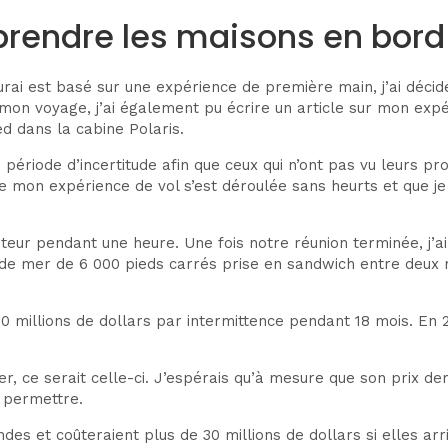
prendre les maisons en bord
murai est basé sur une expérience de première main, j’ai déci
 mon voyage, j’ai également pu écrire un article sur mon ex
d dans la cabine Polaris.
en période d’incertitude afin que ceux qui n’ont pas vu leurs
e mon expérience de vol s’est déroulée sans heurts et que je 
éditeur pendant une heure. Une fois notre réunion terminée, j’
d de mer de 6 000 pieds carrés prise en sandwich entre deu
 millions de dollars par intermittence pendant 18 mois. En 201
r, ce serait celle-ci. J’espérais qu’à mesure que son prix de
e permettre.
s et coûteraient plus de 30 millions de dollars si elles arr