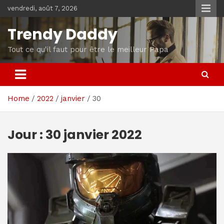
Skip
vendredi, août 7, 2026
to
content
Trendy Daddy
Tout ce qu'il faut pour être le meilleur Papa
Home
2022
janvier
30
Jour :
30 janvier 2022