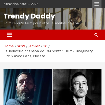
Skip
dimanche, août 9, 2026
to
content
Trendy Daddy
Tout ce qu'il faut pour être le meilleur Papa
Home
2022
janvier
30
La nouvelle chanson de Carpenter Brut « Imaginary
Fire » avec Greg Puciato