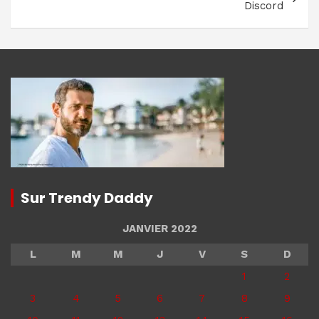
Discord
Sur Trendy Daddy
JANVIER 2022
L
M
M
J
V
S
D
1
2
3
4
5
6
7
8
9