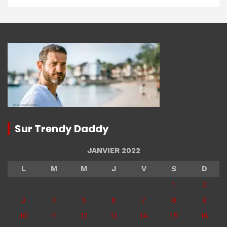
Sur Trendy Daddy
JANVIER 2022
L
M
M
J
V
S
D
1
2
3
4
5
6
7
8
9
10
11
12
13
14
15
16