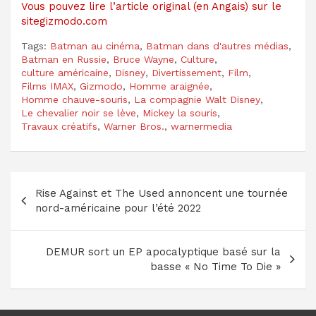
Vous pouvez lire l’article original (en Angais) sur le
sitegizmodo.com
Tags:
Batman au cinéma
,
Batman dans d'autres médias
,
Batman en Russie
,
Bruce Wayne
,
Culture
,
culture américaine
,
Disney
,
Divertissement
,
Film
,
Films IMAX
,
Gizmodo
,
Homme araignée
,
Homme chauve-souris
,
La compagnie Walt Disney
,
Le chevalier noir se lève
,
Mickey la souris
,
Travaux créatifs
,
Warner Bros.
,
warnermedia
Navigation
Rise Against et The Used annoncent une tournée
de
nord-américaine pour l’été 2022
l’article
DEMUR sort un EP apocalyptique basé sur la
basse « No Time To Die »