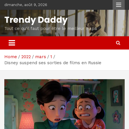
Skip
dimanche, août 9, 2026
to
content
Trendy Daddy
Tout ce qu'il faut pour être le meilleur Papa
Home
2022
mars
1
Disney suspend ses sorties de films en Russie