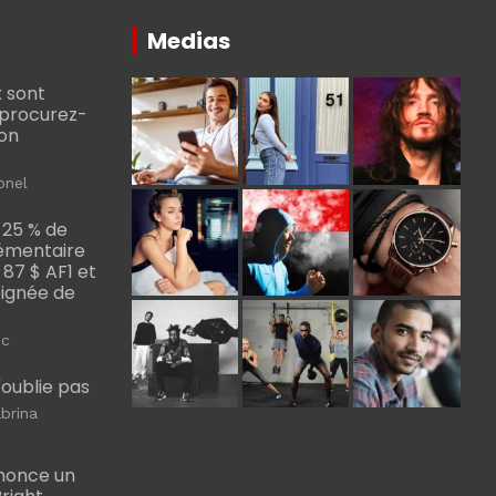
Medias
 sont
, procurez-
bon
onel
 25 % de
émentaire
, 87 $ AF1 et
Poignée de
ic
m'oublie pas
brina
nonce un