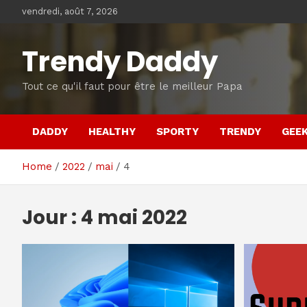
Skip
vendredi, août 7, 2026
to
content
Trendy Daddy
Tout ce qu'il faut pour être le meilleur Papa
DADDY
HEALTHY
SPORTY
TRENDY
GEE
Home
2022
mai
4
Jour :
4 mai 2022