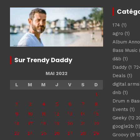
Catégo
174
(1)
agro
(1)
Album Ann
Bass Music
(
Sur Trendy Daddy
d&b
(1)
Daddy
(1 72
MAI 2022
Deals
(1)
digital arm
L
M
M
J
V
S
D
dnb
(1)
1
Drum n Bas
2
3
4
5
6
7
8
Events
(1)
9
10
11
12
13
14
15
Geeky
(12 2
16
17
18
19
20
21
22
google2b
(1
23
24
25
26
27
28
29
Groovy
(9 1