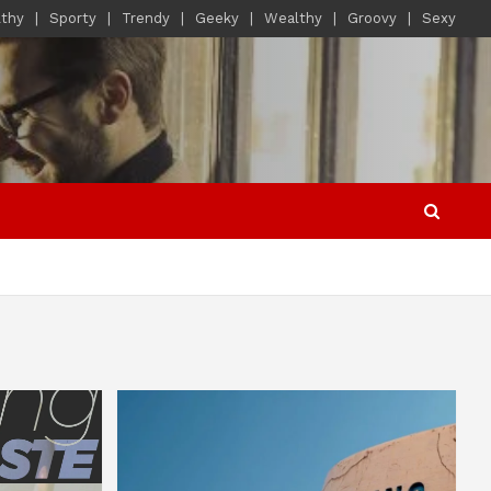
lthy
Sporty
Trendy
Geeky
Wealthy
Groovy
Sexy