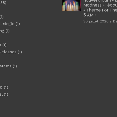
nouvel album « B
538)
Madness » : éco
« Theme For The
5 AM »
1)
30 juillet 2026
D
t single
(1)
ng
(1)
s
(1)
Releases
(1)
ystems
(1)
)
eb
(1)
el
(1)
)