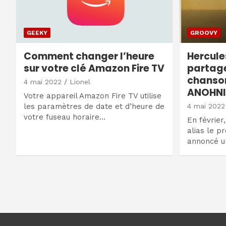
GEEKY
GROOVY
Comment changer l’heure
Hercule
sur votre clé Amazon Fire TV
partage
chanson
4 mai 2022
Lionel
ANOHNI 
Votre appareil Amazon Fire TV utilise
les paramètres de date et d’heure de
4 mai 2022
votre fuseau horaire…
En février
alias le p
annoncé 
Navigation
des
articles