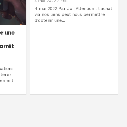
4 mai 2022
Eric
4 mai 2022 Par Jo | Attention : l’achat
via nos liens peut nous permettre
d’obtenir une…
r une
arrêt
uations
iterez
idement