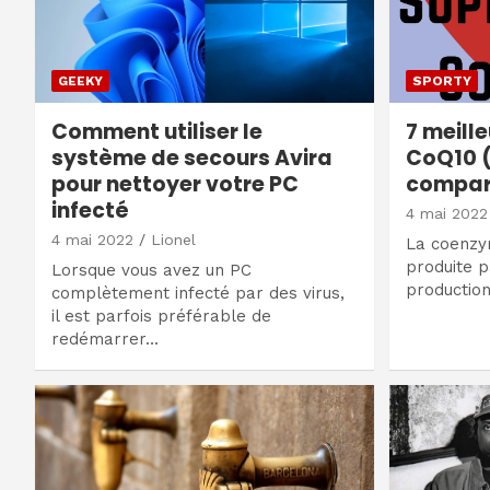
GEEKY
SPORTY
Comment utiliser le
7 meill
système de secours Avira
CoQ10 (
pour nettoyer votre PC
compar
infecté
4 mai 2022
4 mai 2022
Lionel
La coenzy
produite p
Lorsque vous avez un PC
production
complètement infecté par des virus,
il est parfois préférable de
redémarrer…