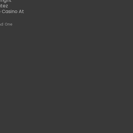
right
utez
 Casino At
ad One