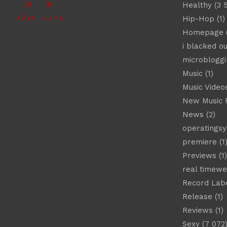
30
31
Healthy
(3 
« Avr
Juin »
Hip-Hop
(1)
Homepage
(
i blacked ou
microbloggi
Music
(1)
Music Video
New Music 
News
(2)
operatings
premiere
(1
Previews
(1)
real timew
Record Lab
Release
(1)
Reviews
(1)
Sexy
(7 072