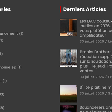
ries
Derniers Articles
Les DAC coûteux
inutiles en 2026
vous plutôt un 
ouncement
(1)
amplificateur
1)
30 juillet 2026
Li
Brooks Brothers
4)
réduction suppl
sur la liquidation
plus – le jeudi. 
shouse ep
(1)
ventes
30 juillet 2026
Er
s
(1)
S'il te plaît, ne 
30 juillet 2026
Sa
03)
)
Squanderers an
58)