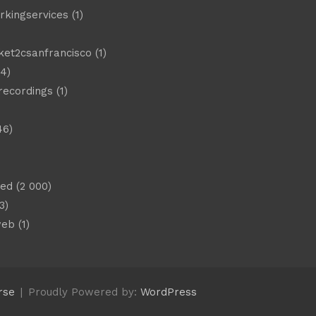
rkingservices
(1)
ket2csanfrancisco
(1)
4)
 recordings
(1)
46)
sed
(2 000)
3)
web
(1)
rse
Proudly Powered by:
WordPress