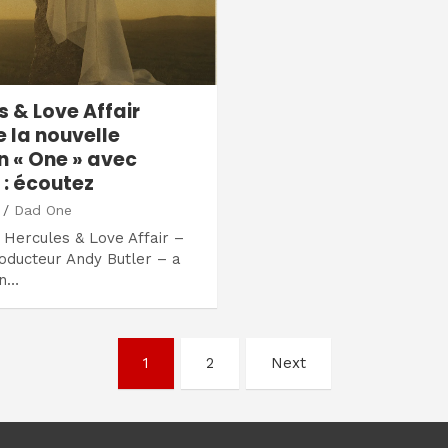
s & Love Affair
 la nouvelle
 « One » avec
: écoutez
Dad One
, Hercules & Love Affair –
roducteur Andy Butler – a
un…
1
2
Next