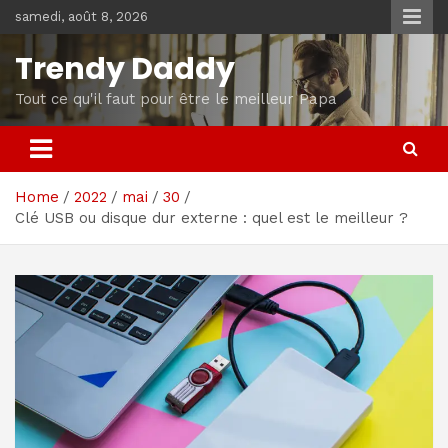
Skip
samedi, août 8, 2026
to
content
Trendy Daddy
Tout ce qu'il faut pour être le meilleur Papa
Home
2022
mai
30
Clé USB ou disque dur externe : quel est le meilleur ?