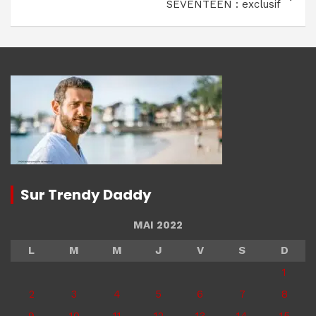
SEVENTEEN : exclusif
Sur Trendy Daddy
MAI 2022
L
M
M
J
V
S
D
1
2
3
4
5
6
7
8
9
10
11
12
13
14
15