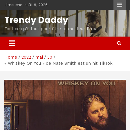
Skip
dimanche, août 9, 2026
to
content
Trendy Daddy
Tout ce qu'il faut pour être le meilleur Papa
Home
2022
mai
30
« Whiskey On You » de Nate Smith est un hit TikTok