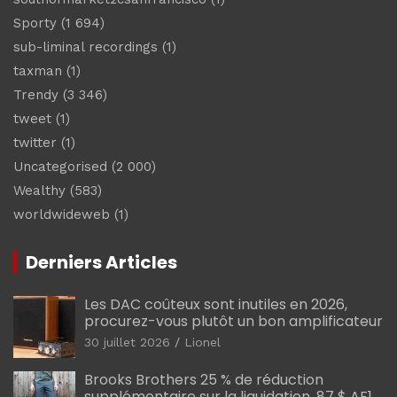
Sporty
(1 694)
sub-liminal recordings
(1)
taxman
(1)
Trendy
(3 346)
tweet
(1)
twitter
(1)
Uncategorised
(2 000)
Wealthy
(583)
worldwideweb
(1)
Derniers Articles
Les DAC coûteux sont inutiles en 2026,
procurez-vous plutôt un bon amplificateur
30 juillet 2026
Lionel
Brooks Brothers 25 % de réduction
supplémentaire sur la liquidation, 87 $ AF1