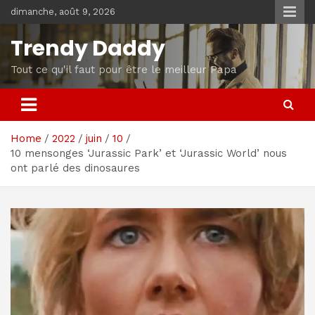
Skip
dimanche, août 9, 2026
to
content
Trendy Daddy
Tout ce qu'il faut pour être le meilleur Papa
Home
2022
juin
10
10 mensonges ‘Jurassic Park’ et ‘Jurassic World’ nous
ont parlé des dinosaures